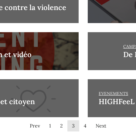
 contre la violence
CAMP
m et vidéo
De 
EVENEMENTS
jet citoyen
HIGHFeeL |
Prev
1
2
3
4
Next